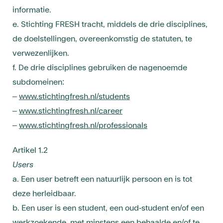
informatie.
e. Stichting FRESH tracht, middels de drie disciplines,
de doelstellingen, overeenkomstig de statuten, te
verwezenlijken.
f. De drie disciplines gebruiken de nagenoemde
subdomeinen:
–
www.stichtingfresh.nl/students
–
www.stichtingfresh.nl/career
–
www.stichtingfresh.nl/professionals
Artikel 1.2
Users
a. Een user betreft een natuurlijk persoon en is tot
deze herleidbaar.
b. Een user is een student, een oud-student en/of een
werkzoekende, met minstens een behaalde en/of te