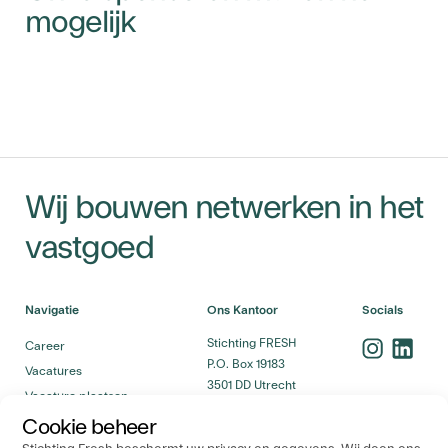
mogelijk
Wij bouwen netwerken in het
vastgoed
Navigatie
Ons Kantoor
Socials
Stichting FRESH
Career
P.O. Box 19183
Vacatures
3501 DD Utrecht
Vacature plaatsen
Career Stappenplan
Cookie beheer