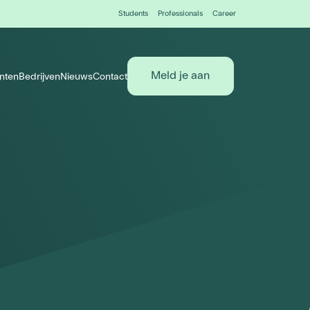
Students
Professionals
Career
Meld je aan
nten
Bedrijven
Nieuws
Contact