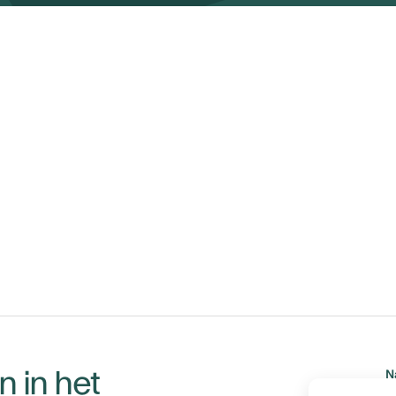
 in het
N