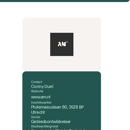
Contact
Conny Duel
Website
www.am.nl
Hoofdkwartier
Ptolemaeuslaan 80, 3528 BP
Utrecht
Sector
Gebiedsontwikkelaar
Studieachtergrond