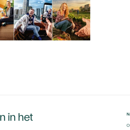
 in het
N
O