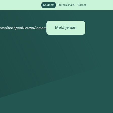
Students
Professionals
Career
Meld je aan
nten
Bedrijven
Nieuws
Contact