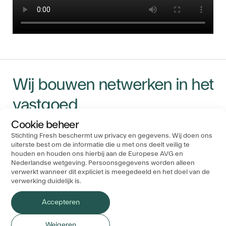
Wij bouwen netwerken in het
vastgoed
Cookie beheer
Stichting Fresh beschermt uw privacy en gegevens. Wij doen ons
Navigatie
Ons Kantoor
Socials
uiterste best om de informatie die u met ons deelt veilig te
Stichting FRESH
houden en houden ons hierbij aan de Europese AVG en
Evenementen
Nederlandse wetgeving. Persoonsgegevens worden alleen
P.O. Box 19183
Nieuws
verwerkt wanneer dit expliciet is meegedeeld en het doel van de
3501 DD Utrecht
Bedrijven
verwerking duidelijk is.
Over ons
Accepteren
Weigeren