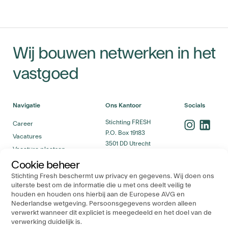
Wij bouwen netwerken in het
vastgoed
Navigatie
Ons Kantoor
Socials
Stichting FRESH
Career
P.O. Box 19183
Vacatures
3501 DD Utrecht
Vacature plaatsen
Career Stappenplan
Cookie beheer
Stichting Fresh beschermt uw privacy en gegevens. Wij doen ons
uiterste best om de informatie die u met ons deelt veilig te
houden en houden ons hierbij aan de Europese AVG en
Nederlandse wetgeving. Persoonsgegevens worden alleen
verwerkt wanneer dit expliciet is meegedeeld en het doel van de
Kunnen we je ergens mee helpen? Mail ons gerust!
verwerking duidelijk is.