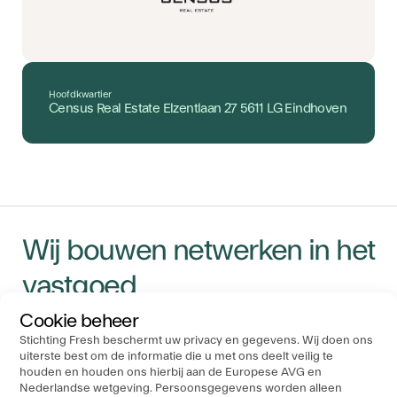
Hoofdkwartier
Census Real Estate Elzentlaan 27 5611 LG Eindhoven
Wij bouwen netwerken in het
vastgoed
Cookie beheer
Stichting Fresh beschermt uw privacy en gegevens. Wij doen ons
Navigatie
Ons Kantoor
Socials
uiterste best om de informatie die u met ons deelt veilig te
Stichting FRESH
houden en houden ons hierbij aan de Europese AVG en
Evenementen
Nederlandse wetgeving. Persoonsgegevens worden alleen
P.O. Box 19183
Nieuws