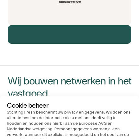
Wij bouwen netwerken in het
vastgoed
Cookie beheer
Stichting Fresh beschermt uw privacy en gegevens. Wij doen ons
Navigatie
Ons Kantoor
Socials
uiterste best om de informatie die u met ons deelt veilig te
Stichting FRESH
houden en houden ons hierbij aan de Europese AVG en
Evenementen
Nederlandse wetgeving. Persoonsgegevens worden alleen
P.O. Box 19183
Nieuws
verwerkt wanneer dit expliciet is meegedeeld en het doel van de
3501 DD Utrecht