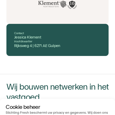
Contact
Jessica Klement
Hoofdkwartier
Rijksweg 4 | 6271 AE Gulpen
Wij bouwen netwerken in het
vastgoed
Cookie beheer
Stichting Fresh beschermt uw privacy en gegevens. Wij doen ons
Navigatie
Ons Kantoor
Socials