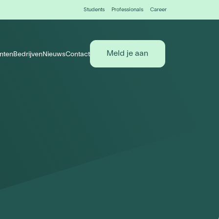
Students
Professionals
Career
Meld je aan
nten
Bedrijven
Nieuws
Contact