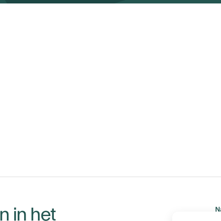
 in het
N