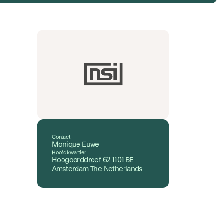
Contact
Monique Euwe
Hoofdkwartier
Hoogoorddreef 62 1101 BE
Amsterdam The Netherlands