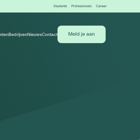
Students
Professionals
Career
Meld je aan
nten
Bedrijven
Nieuws
Contact