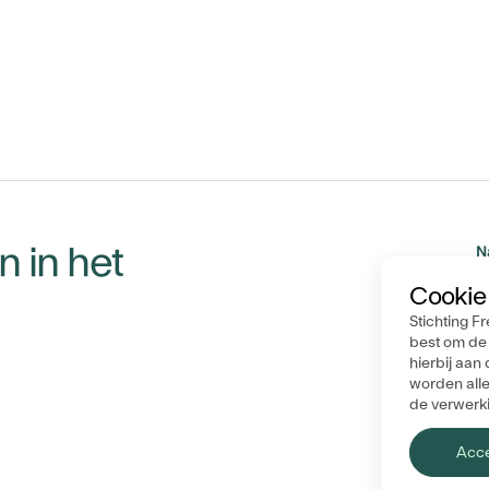
 in het
N
Cookie
E
N
Stichting F
best om de 
B
hierbij aa
O
worden alle
de verwerkin
Algemene 
Acc