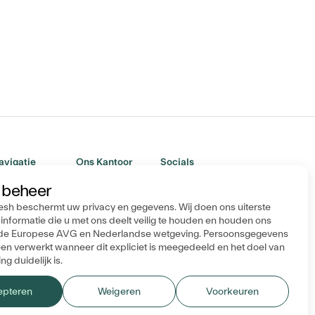
avigatie
Ons Kantoor
Socials
 beheer
Stichting FRESH
venementen
P.O. Box 19183
ieuws
resh beschermt uw privacy en gegevens. Wij doen ons uiterste
informatie die u met ons deelt veilig te houden en houden ons
3501 DD Utrecht
edrijven
n de Europese AVG en Nederlandse wetgeving. Persoonsgegevens
ver ons
en verwerkt wanneer dit expliciet is meegedeeld en het doel van
g duidelijk is.
voorwaarden
Cookie Policy
Privacy Policy
Copyright Fresh
epteren
Weigeren
Voorkeuren