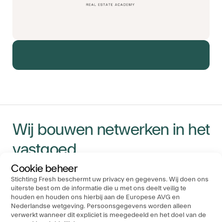
Wij bouwen netwerken in het
vastgoed
Cookie beheer
Stichting Fresh beschermt uw privacy en gegevens. Wij doen ons
Navigatie
Ons Kantoor
Socials
uiterste best om de informatie die u met ons deelt veilig te
Stichting FRESH
houden en houden ons hierbij aan de Europese AVG en
Evenementen
Nederlandse wetgeving. Persoonsgegevens worden alleen
P.O. Box 19183
Nieuws
verwerkt wanneer dit expliciet is meegedeeld en het doel van de
3501 DD Utrecht