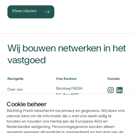
Meer nieuws
Wij bouwen netwerken in het
vastgoed
Navigatie
Ons Kantoor
Socials
Stichting FRESH
Over ons
P.O. Box 19183
Evenementen
3501 DD Utrecht
Cookie beheer
Bedrijven
Stichting Fresh beschermt uw privacy en gegevens. Wij doen ons
Nieuws
uiterste best om de informatie die u met ons deelt veilig te
Contact
houden en houden ons hierbij aan de Europese AVG en
Nederlandse wetgeving. Persoonsgegevens worden alleen
verwerkt wanneer dit expliciet is meegedeeld en het doel van de