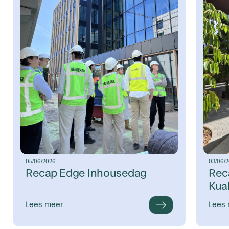
05/06/2026
03/06/
Recap Edge Inhousedag
Rec
Kua
Lees meer
Lees