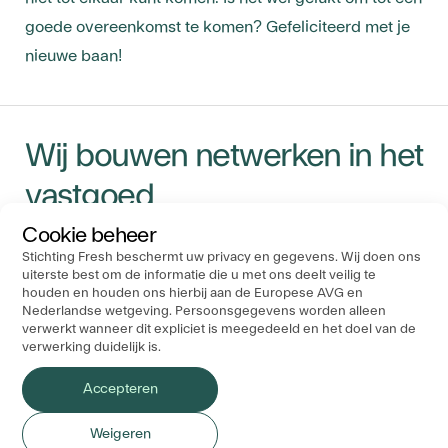
goede overeenkomst te komen? Gefeliciteerd met je
nieuwe baan!
Wij bouwen netwerken in het
vastgoed
Cookie beheer
Stichting Fresh beschermt uw privacy en gegevens. Wij doen ons
Navigatie
Ons Kantoor
Socials
uiterste best om de informatie die u met ons deelt veilig te
Stichting FRESH
houden en houden ons hierbij aan de Europese AVG en
Evenementen
Nederlandse wetgeving. Persoonsgegevens worden alleen
P.O. Box 19183
Nieuws
verwerkt wanneer dit expliciet is meegedeeld en het doel van de
3501 DD Utrecht
Bedrijven
verwerking duidelijk is.
Over ons
Accepteren
Weigeren