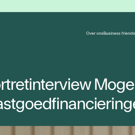
Over ons
Business friends
rtretinterview Mogel
astgoedfinanciering