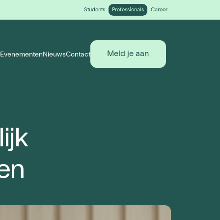
Students
Professionals
Career
Meld je aan
Evenementen
Nieuws
Contact
ijk
en