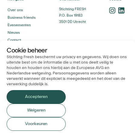
Stichting FRESH
Over ons
P.O. Box 19183
Business friends
3501 DD Utrecht
Evenementen
Nieuws
Contact
Cookie beheer
Stichting Fresh beschermt uw privacy en gegevens. Wij doen ons
uiterste best om de informatie die u met ons deelt veilig te
houden en houden ons hierbij aan de Europese AVG en
Nederlandse wetgeving. Persoonsgegevens worden alleen
Voor vragen, neem gerust contact op
Contact
verwerkt wanneer dit expliciet is meegedeeld en het doel van de
verwerking duidelijk is.
Accepteren
Benieuwd naar ons vacatureplatform?
Career
Weigeren
Algemene voorwaarden
Cookie Policy
Voorkeuren
Privacy Policy
Copyright Fresh